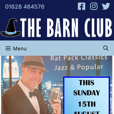
Skip
01628 484576
to
content
Menu