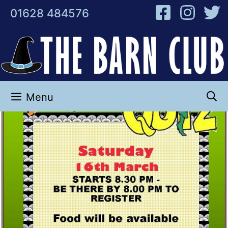
Skip
01628 484576
to
content
Menu